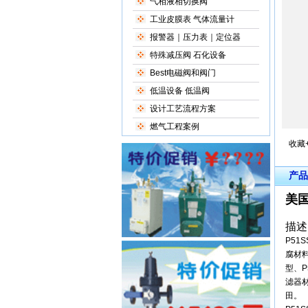
气相液相切换阀
工业皮膜表 气体流量计
报警器｜压力表｜定位器
特殊减压阀 石化设备
Best电磁阀和阀门
低温设备 低温阀
设计工艺流程方案
燃气工程案例
收藏
产品
美国
描述
P5
腐材料
型、P
滤器材
田。