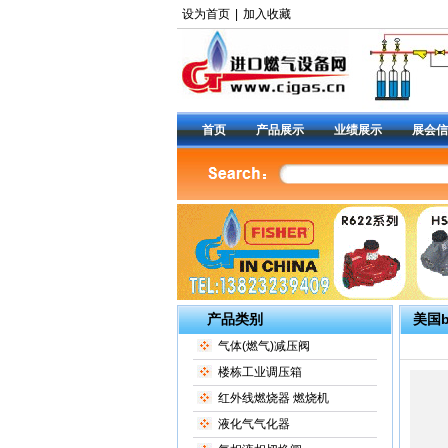
设为首页
|
加入收藏
首页
产品展示
业绩展示
展会信
产品类别
美国b
气体(燃气)减压阀
楼栋工业调压箱
红外线燃烧器 燃烧机
液化气气化器