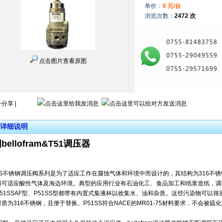
单价：
0 元/台
浏览次数：
2472 次
点击图片查看原图
+分享
|
详细说明
bellofram&T51调压器
1SS不锈钢调压阀系列是为了适应工作在腐蚀气体和环境中而设计的，其结构为316不
可适应酸性气体及海边环境。典型的应用行业有石油化工、食品加工和纸浆造纸，调压范围可达
51SSAF型、P51SS型都带有内置式集液杯以收集水、油和杂质。这些污染物可以很
质为316不锈钢，且便于替换。P51SS符合NACE的MR01-75材料要求，不会