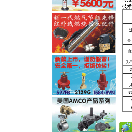
P51
技术
最
输
供
接