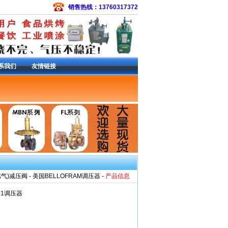
销售热线：13760317372
系我们
友情链接
备件包
|
常开电磁阀
|
EZR减压阀
|
S301SMC
3L调压器
|
133H减压阀
|
299H减压阀
|
299HS
6减压阀
|
627-576调压器
|
R622-DFF减压
减压阀
|
95H减压阀
|
DVC6200定位器
|
费希尔
燃气)减压阀
-
美国BELLOFRAM调压器
-
产品信息
T51调压器