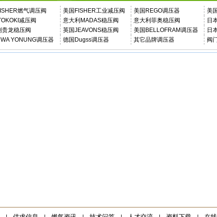
ISHER燃气调压阀
美国FISHER工业减压阀
美国REGO调压器
美
TOKOKI减压阀
意大利MADAS稳压阀
意大利菲奥稳压阀
日本
利贵龙稳压阀
英国JEAVONS稳压阀
美国BELLOFRAM调压器
日本
WA YONUNG调压器
德国Dugss调压器
其它品牌调压器
阀门
供求信息
燃气资讯
技术问答
人才交流
资料下载
在线
|
|
|
|
|
|