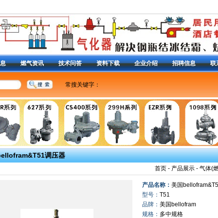
息
燃气资讯
技术问答
资料下载
企业介绍
招聘信息
联
常搜关键字：
美国费希尔R622H-DGJ调压器
|
RG/2MC减压阀
|
调压器
燃气调压器
|
减压阀
|
CS400减压阀
|
S201减压阀
|
13
减压阀99调压器
|
1098减压阀
|
液化气减压阀
|
627-49
阀
|
63EG泄压阀
|
98H放 散阀
|
Y690A调压器
|
1301F
定位器
|
DVC2000定位器
|
3582i定位器
|
|
ellofram&T51调压器
首页
-
产品展示
-
气体(
产品名称：
美国bellofram&
型号：
T51
品牌：
美国bellofram
规格：
多中规格