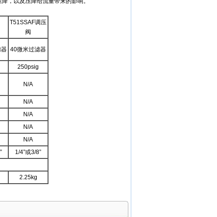
节下压降，以及压降给流量带来的影响。
T51SSAF调压
阀
滤器
40微米过滤器
250psig
N/A
N/A
N/A
N/A
N/A
”
1/4”或3/8”
2.25kg