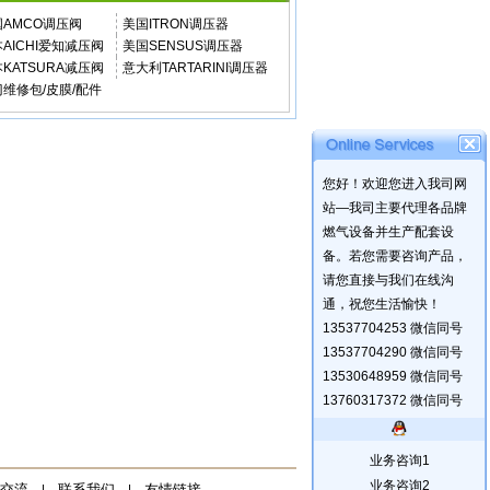
国AMCO调压阀
美国ITRON调压器
AICHI爱知减压阀
美国SENSUS调压器
KATSURA减压阀
意大利TARTARINI调压器
维修包/皮膜/配件
您好！欢迎您进入我司网
站—我司主要代理各品牌
燃气设备并生产配套设
备。若您需要咨询产品，
请您直接与我们在线沟
通，祝您生活愉快！
13537704253 微信同号
13537704290 微信同号
13530648959 微信同号
13760317372 微信同号
业务咨询1
业务咨询2
交流
联系我们
友情链接
|
|