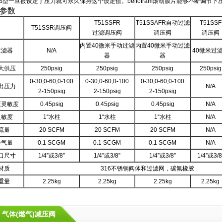
SS型一旦被设定了压力就可永久保持这个设定值。bellofram滚动膜片能够不断调
参数
T51SSFR
T51SSAFR自动过滤
T51SSF
T51SSR调压阀
过滤调压阀
调压阀
调压阀
内置40微米手动过滤
内置40微米手动过滤
过滤器
N/A
40微米过
器
器
大供压
250psig
250psig
250psig
250psig
0-30,0-60,0-100
0-30,0-60,0-100
0-30,0-60,0-100
出压力
N/A
2-150psig
2-150psig
2-150psig
压灵敏度
0.45psig
0.45psig
0.45psig
N/A
灵敏度
1“水柱
1“水柱
1“水柱
N/A
流量
20 SCFM
20 SCFM
20 SCFM
N/A
排气量
0.1 SCGM
0.1 SCGM
0.1 SCGM
N/A
口尺寸
1/4”或3/8”
1/4”或3/8”
1/4”或3/8”
1/4”或3/8
材质
316不锈钢阀体和过滤网，碳氟橡胶
重量
2.25kg
2.25kg
2.25kg
2.25kg
气体(燃气)减压阀