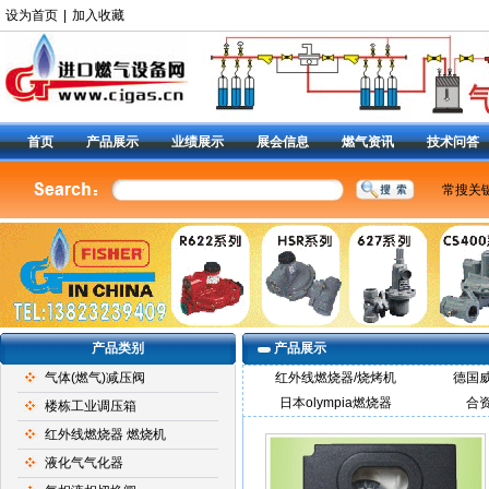
设为首页
|
加入收藏
首页
产品展示
业绩展示
展会信息
燃气资讯
技术问答
常搜关
美国费
燃气调
减压阀9
阀
|
6
定位器
产品类别
产品展示
气体(燃气)减压阀
红外线燃烧器/烧烤机
德国
日本olympia燃烧器
合
楼栋工业调压箱
红外线燃烧器 燃烧机
液化气气化器