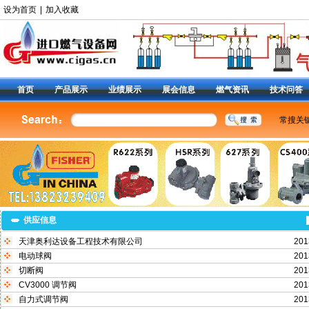
设为首页
|
加入收藏
首页
产品展示
业绩展示
展会信息
燃气资讯
技术问答
常搜关
美国费
燃气调
减压阀9
阀
|
6
定位器
供应信息
天津奥利达设备工程技术有限公司
201
电动球阀
201
切断阀
201
CV3000 调节阀
201
自力式调节阀
201