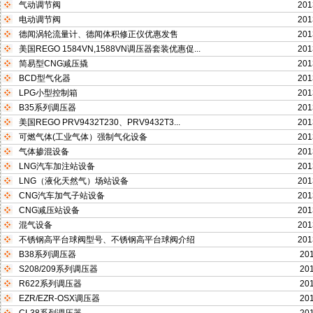
气动调节阀
201
电动调节阀
201
德闻涡轮流量计、德闻体积修正仪优惠发售
201
美国REGO 1584VN,1588VN调压器套装优惠促...
201
简易型CNG减压撬
201
BCD型气化器
201
LPG小型控制箱
201
B35系列调压器
201
美国REGO PRV9432T230、PRV9432T3...
201
可燃气体(工业气体）强制气化设备
201
气体掺混设备
201
LNG汽车加注站设备
201
LNG（液化天然气）场站设备
201
CNG汽车加气子站设备
201
CNG减压站设备
201
混气设备
201
不锈钢高平台球阀型号、不锈钢高平台球阀介绍
201
B38系列调压器
201
S208/209系列调压器
201
R622系列调压器
201
EZR/EZR-OSX调压器
201