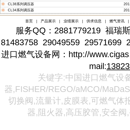
CL38系列调压器
201
CL34系列调压器
201
首页
产品展示
业绩展示
供求信息
燃气资讯
|
|
|
|
|
服务QQ：2881779219
福瑞斯
81483758 29049559 29571699 2
进口燃气设备网：
http://www.cigas
mail:
1382
关键字:中国进口燃气设备
器,FISHER/REGO/aMCO/MaDa
切换阀,流量计,皮膜表,可燃气体报
器,阻火器,高压胶管,安全阀