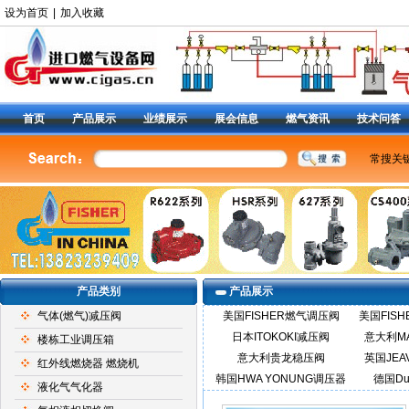
设为首页
|
加入收藏
首页
产品展示
业绩展示
展会信息
燃气资讯
技术问答
常搜关
美国费
燃气调
减压阀9
阀
|
6
定位器
产品类别
产品展示
气体(燃气)减压阀
美国FISHER燃气调压阀
美国FIS
日本ITOKOKI减压阀
意大利M
楼栋工业调压箱
意大利贵龙稳压阀
英国JEA
红外线燃烧器 燃烧机
韩国HWA YONUNG调压器
德国Du
液化气气化器