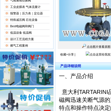
气相液相切换阀
工业皮膜表 气体流量计
报警器｜压力表｜定位器
特殊减压阀 石化设备
Best电磁阀和阀门
低温设备 低温阀
设计工艺流程方案
燃气工程案例
点击图片查看原图
收藏+分享
|
产品详细说明
一、产品介绍
意大利TARTARIN
磁阀迅速关断气源的
特点和操作特点决定