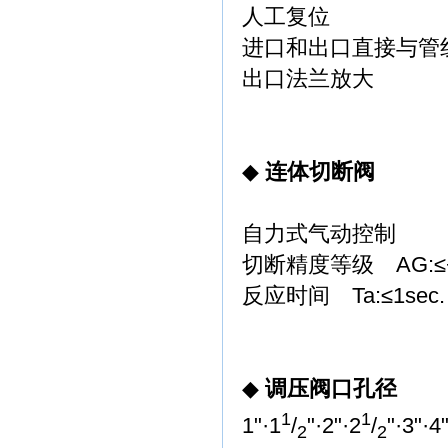
人工复位
进口和出口直接与管
出口法兰放大
◆
连体切断阀
自力式气动控制
切断精度等级
AG:
反应时间
Ta:≤1sec.
◆
调压阀口孔径
1
1
1"·1
/
"·2"·2
/
"·3"·4
2
2