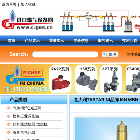
设为首页
|
加入收藏
首页
产品展示
业绩展示
展会信息
燃气资讯
技术问答
常搜关
美国费
燃气调
减压阀9
阀
|
6
定位器
产品类别
意大利TARTARINI品牌 MN MB
气体(燃气)减压阀
楼栋工业调压箱
红外线燃烧器 燃烧机
液化气气化器