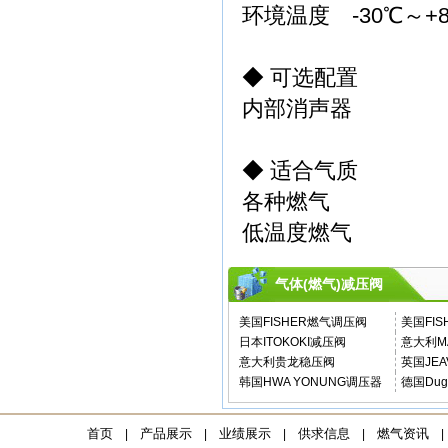
环境温度
-30
℃～
+
◆
可选配置
内部消声器
◆
适合气质
各种燃气
低温度燃气
气体(燃气)减压阀
美国FISHER燃气调压阀
美国FI
日本ITOKOKI减压阀
意大利M
意大利贵龙稳压阀
英国JE
韩国HWA YONUNG调压器
德国Du
首页
产品展示
业绩展示
供求信息
燃气资讯
|
|
|
|
|