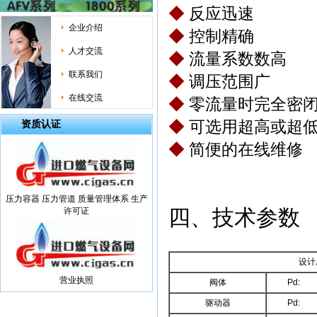
◆
反应迅速
企业介绍
◆
控制精确
人才交流
◆
流量系数数高
联系我们
◆
调压范围广
在线交流
◆
零流量时完全密
◆
可选用超高或超
资质认证
◆
简便的在线维修
压力容器 压力管道 质量管理体系 生产
四、技术参数
许可证
设计
营业执照
阀体
Pd:
驱动器
Pd: