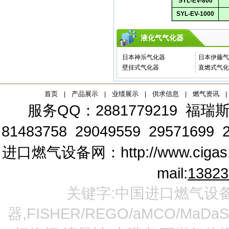
SYL-EV-800
SYL-EV-1000
液化气气化器
日本神乐气化器
日本伊藤气
壁挂式气化器
直燃式气化
首页
产品展示
业绩展示
供求信息
燃气资讯
|
|
|
|
|
服务QQ：2881779219
福瑞斯
81483758 29049559 29571699 2
进口燃气设备网：
http://www.cigas
mail:
1382
关键字:中国进口燃气设备
器,FISHER/REGO/aMCO/MaDa