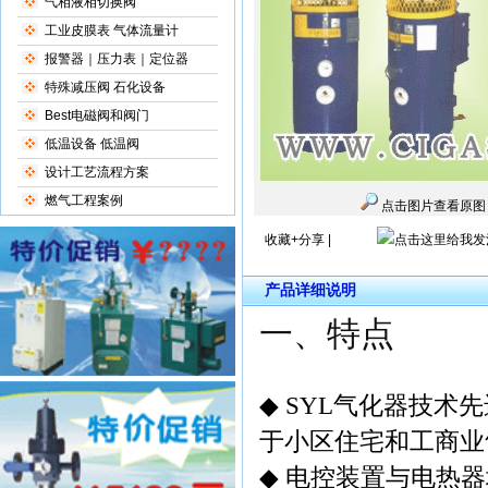
气相液相切换阀
工业皮膜表 气体流量计
报警器｜压力表｜定位器
特殊减压阀 石化设备
Best电磁阀和阀门
低温设备 低温阀
设计工艺流程方案
燃气工程案例
点击图片查看原图
收藏+分享
|
产品详细说明
一、特点
◆
SYL
气化器技术先
于小区住宅和工商业
◆
电控装置与电热器