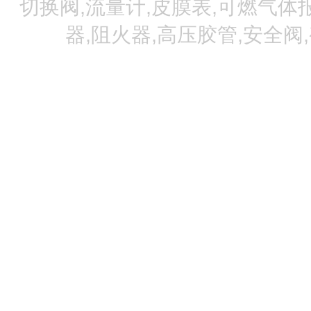
切换阀,流量计,皮膜表,可燃气体报
器,阻火器,高压胶管,安全阀