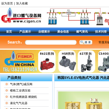
设为首页
|
加入收藏
首页
产品展示
业绩展示
展会信息
燃气资讯
技术问答
常搜关
美国费
燃气调
减压阀9
阀
|
6
定位器
产品类别
韩国SYLE-EV电热式气化器 汽
气体(燃气)减压阀
楼栋工业调压箱
红外线燃烧器 燃烧机
液化气气化器