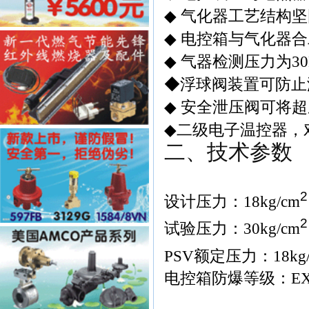
◆
气化器工艺结构坚
◆
电控箱与气化器合
◆
气器检测压力为
3
◆
浮球阀装置可防止
◆
安全泄压阀可将超
◆
二级电子温控器，
二、技术参数
2
设计压力：
18kg/cm
2
试验压力：
30kg/cm
PSV
额定压力：
18kg
电控箱防爆等级：
EX