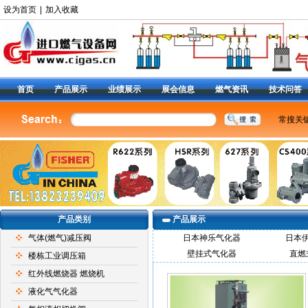
设为首页
|
加入收藏
首页
产品展示
业绩展示
展会信息
燃气资讯
技术问答
常搜关
美国费
燃气调
减压阀9
阀
|
6
定位器
产品类别
产品展示
气体(燃气)减压阀
日本神乐气化器
日本
壁挂式气化器
直燃
楼栋工业调压箱
红外线燃烧器 燃烧机
液化气气化器