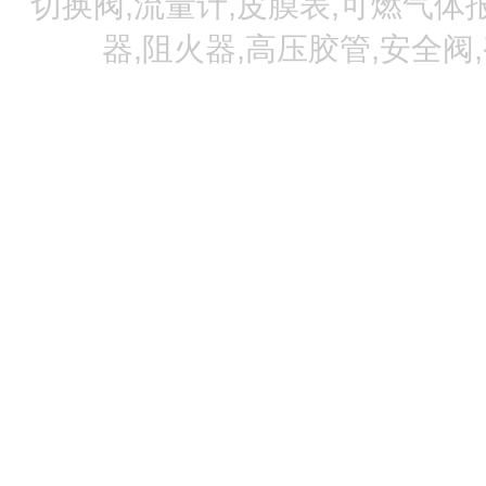
切换阀,流量计,皮膜表,可燃气体报
器,阻火器,高压胶管,安全阀