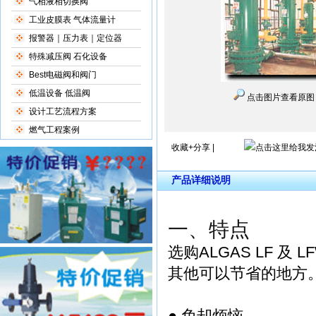
气相液相切换阀
工业皮膜表 气体流量计
报警器｜压力表｜定位器
特殊减压阀 石化设备
Best电磁阀和阀门
低温设备 低温阀
点击图片查看原图
设计工艺流程方案
燃气工程案例
收藏+分享
|
产品详细说明
一、特点
选购ALGAS LF 
其他可以节省的地方
● 免却烦恼