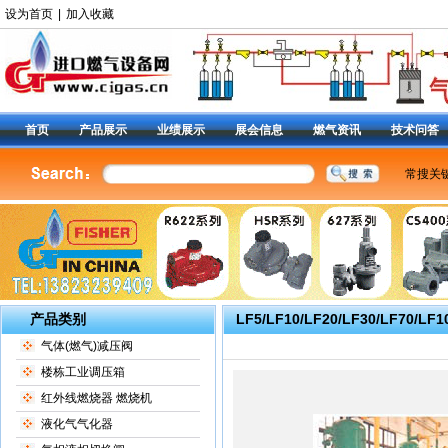
设为首页
|
加入收藏
首页
产品展示
业绩展示
展会信息
燃气资讯
技术问答
常搜关
美国费
燃气调
减压阀9
阀
|
6
定位器
产品类别
LF5/LF10/LF20/LF30/LF70/LF
气体(燃气)减压阀
楼栋工业调压箱
红外线燃烧器 燃烧机
液化气气化器