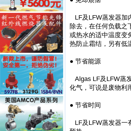
LF及LFW蒸发器
除去，在任何负载之
或热水的适中温度变
热防止霜结，另有低
● 节省能源
Algas LF及L
化气，可说是废物利
● 节省时间
LF及LFW蒸发器