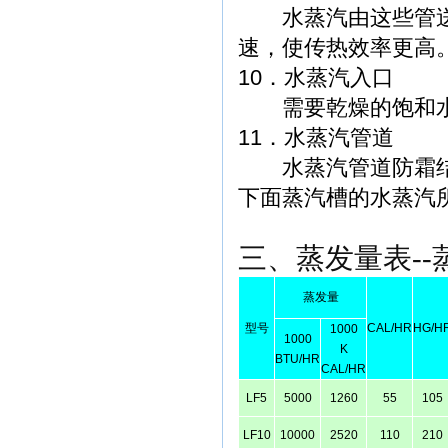
水蒸汽由这些管送
速，使传热效率更高
10．水蒸汽入口
需要乾燥的饱和水蒸
11．水蒸汽管道
水蒸汽管道防霜结
下面蒸汽槽的水蒸
三、蒸发量表-
蒸发量
型号
CAL/HR
HG/H
1000
1000
K
BTU/HR
CAL/HR
LF5
5000
1260
55
105
LF10
10000
2520
110
210