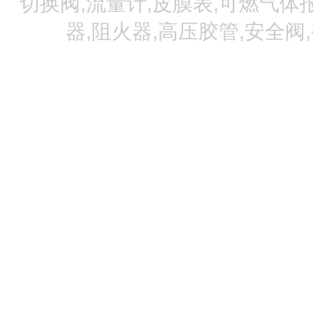
切换阀,流量计,皮膜表,可燃气体报
器,阻火器,高压胶管,安全阀