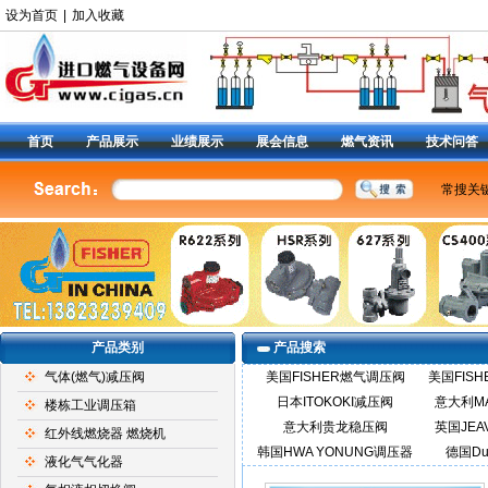
设为首页
|
加入收藏
首页
产品展示
业绩展示
展会信息
燃气资讯
技术问答
常搜关
美国费
燃气调
减压阀9
阀
|
6
定位器
产品类别
产品搜索
气体(燃气)减压阀
美国FISHER燃气调压阀
美国FIS
日本ITOKOKI减压阀
意大利M
楼栋工业调压箱
意大利贵龙稳压阀
英国JEA
红外线燃烧器 燃烧机
韩国HWA YONUNG调压器
德国Du
液化气气化器