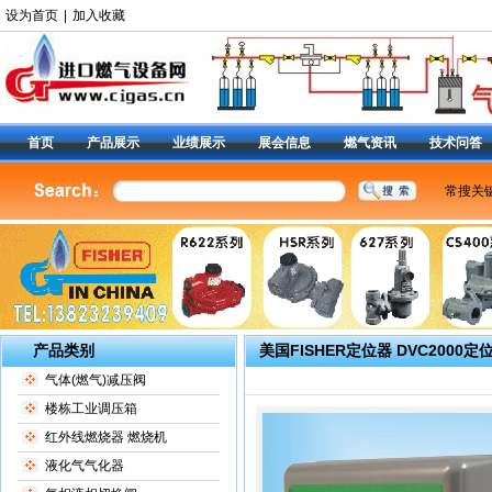
设为首页
|
加入收藏
首页
产品展示
业绩展示
展会信息
燃气资讯
技术问答
常搜关
美国费
燃气调
减压阀9
阀
|
6
定位器
产品类别
美国FISHER定位器 DVC2000
气体(燃气)减压阀
楼栋工业调压箱
红外线燃烧器 燃烧机
液化气气化器