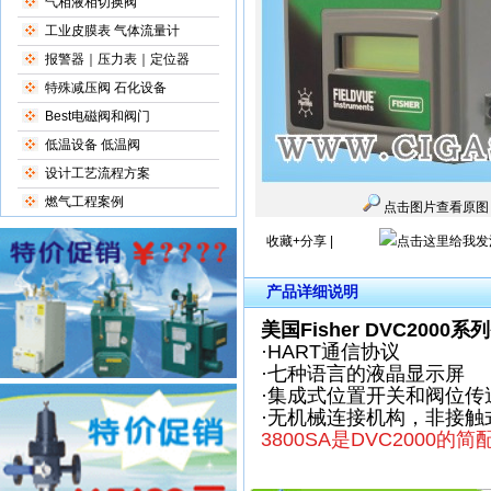
气相液相切换阀
工业皮膜表 气体流量计
报警器｜压力表｜定位器
特殊减压阀 石化设备
Best电磁阀和阀门
低温设备 低温阀
设计工艺流程方案
燃气工程案例
点击图片查看原图
收藏+分享
|
产品详细说明
美国Fisher DVC20
·
HART通信协议
·七种语言的液晶显示屏
·集成式位置开关和阀位传
·无机械连接机构，非接
3800SA是DVC2000的简